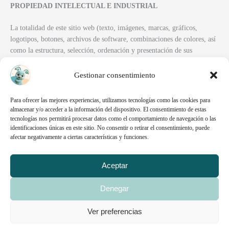
PROPIEDAD INTELECTUAL E INDUSTRIAL
La totalidad de este sitio web (texto, imágenes, marcas, gráficos,
logotipos, botones, archivos de software, combinaciones de colores, así
como la estructura, selección, ordenación y presentación de sus
contenidos) se encuentra protegida por las leyes vigente sobre
Propiedad Intelectual e Industrial, quedando prohibida su reproducción,
Gestionar consentimiento
distribución, comunicación pública y transformación, salvo para uso
personal y privado.
Para ofrecer las mejores experiencias, utilizamos tecnologías como las cookies para
almacenar y/o acceder a la información del dispositivo. El consentimiento de estas
Como titular de este sitio web, Esperanza Simón Martínez no garantiza
tecnologías nos permitirá procesar datos como el comportamiento de navegación o las
identificaciones únicas en este sitio. No consentir o retirar el consentimiento, puede
que los contenidos sean precisos o libres de error o que el libre uso de
afectar negativamente a ciertas características y funciones.
los mismos por parte de los usuarios no infrinja los derechos de terceras
partes. El buen o mal uso de esta página y de sus contenidos es
responsabilidad del usuario.
Aceptar
Asimismo, queda prohibida la reproducción, retransmisión, copia,
Denegar
cesión o redifusión, total o parcial, de la información contenida en la
página, cualquiera que fuera su finalidad y el medio utilizado para ello,
Ver preferencias
sin autorización previa de Esperanza Simón Martínez
.